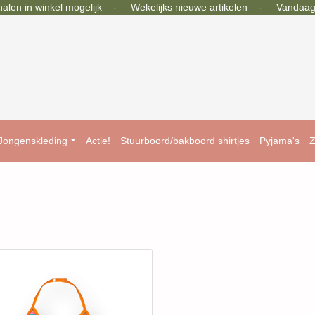
en in winkel mogelijk - Wekelijks nieuwe artikelen - Vandaag b
Jongenskleding
Actie!
Stuurboord/bakboord shirtjes
Pyjama's
Z