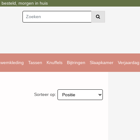
esteld, morgen in huis
wemkleding
Tassen
Knuffels
Bijtringen
Slaapkamer
Verjaardag
Sorteer op: