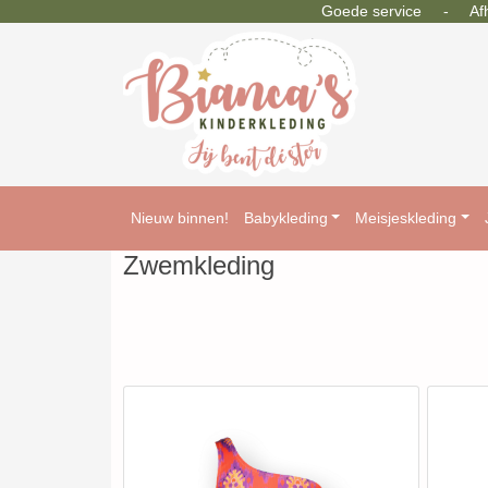
Goede service - Afhal
Nieuw binnen!
Babykleding
Meisjeskleding
Zwemkleding