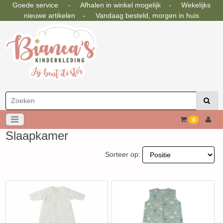
Goede service - Afhalen in winkel mogelijk - Wekelijks
nieuwe artikelen - Vandaag besteld, morgen in huis
0
Slaapkamer
Sorteer op: