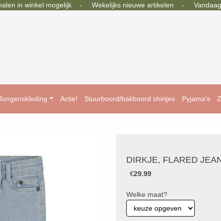
en in winkel mogelijk - Wekelijks nieuwe artikelen - Vandaag b
Jongenskleding
Actie!
Stuurboord/bakboord shirtjes
Pyjama's
Z
DIRKJE, FLARED JEA
€
29.99
Welke maat?