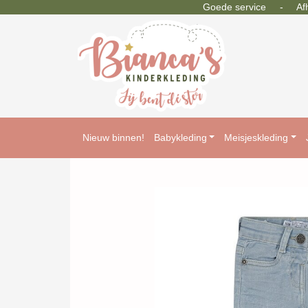
Goede service - Afhal
Nieuw binnen!
Babykleding
Meisjeskleding