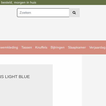
esteld, morgen in huis
wemkleding
Tassen
Knuffels
Bijtringen
Slaapkamer
Verjaardag
NS LIGHT BLUE